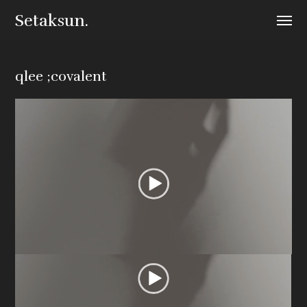
Setaksun.
qlee ;covalent
동
영
상
플
레
이
어